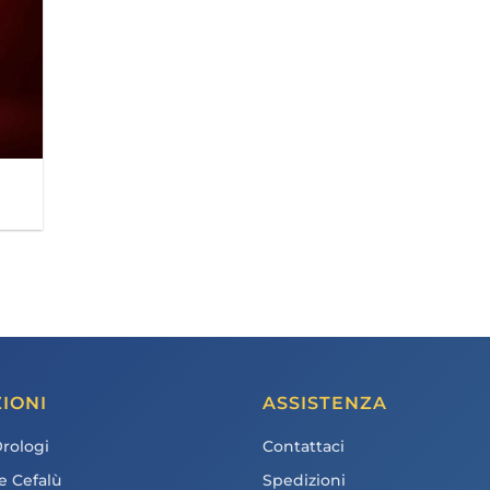
IONI
ASSISTENZA
Orologi
Contattaci
e Cefalù
Spedizioni