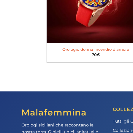
+
Orologio donna Incendio d’amore
70
€
COLLEZ
Malafemmina
Tutti gli 
Orologi siciliani che raccontano la
Collezion
nostra terra. Gioielli unici ispirati alle