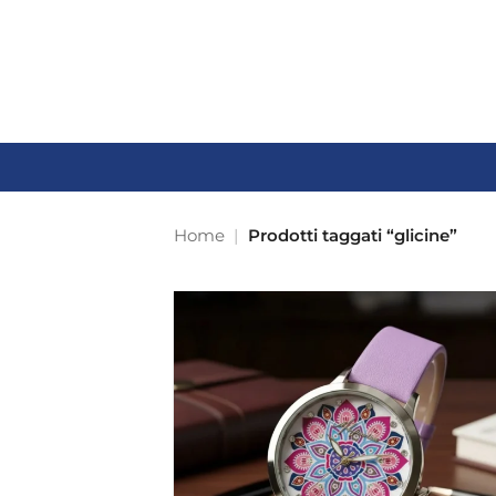
Salta
ai
contenuti
Home
|
Prodotti taggati “glicine”