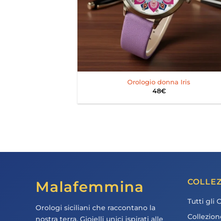
+
Orologio donna Iris
48
€
COLLEZ
Malafemmina
Tutti gli 
Orologi siciliani che raccontano la
Collezion
nostra terra. Gioielli unici ispirati alle