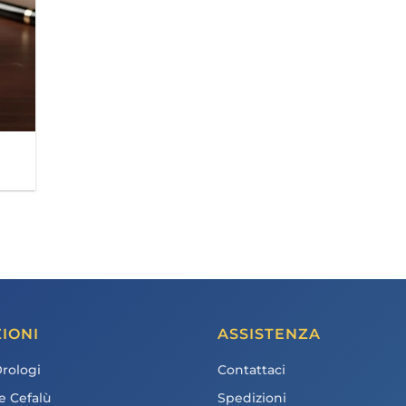
IONI
ASSISTENZA
Orologi
Contattaci
e Cefalù
Spedizioni