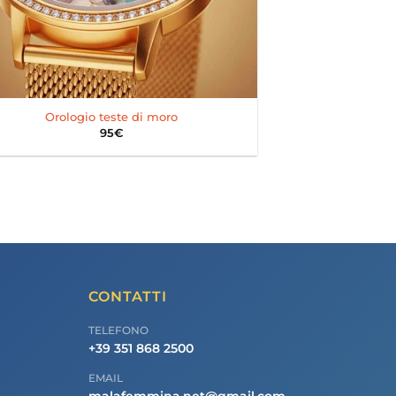
Orologio teste di moro
95
€
CONTATTI
TELEFONO
+39 351 868 2500
EMAIL
malafemmina.net@gmail.com