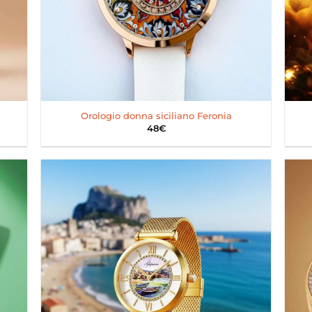
+
+
Orologio donna siciliano Feronia
48
€