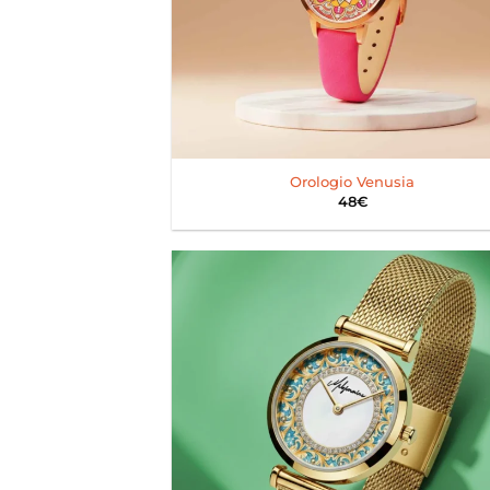
+
Orologio Venusia
48
€