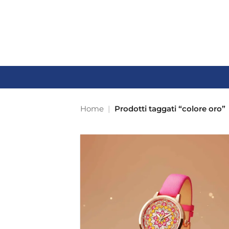
Salta
ai
contenuti
Home
|
Prodotti taggati “colore oro”