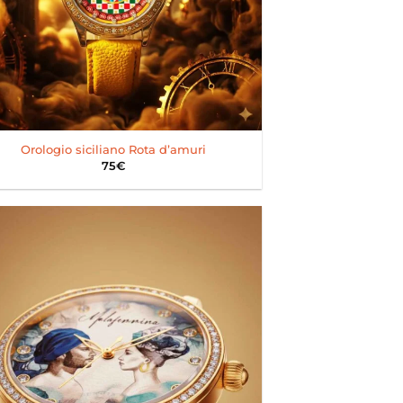
Orologio siciliano Rota d’amuri
75
€