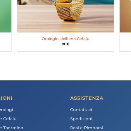
+
+
Orologio siciliano Cefalù
80
€
IONI
ASSISTENZA
Orologi
Contattaci
e Cefalù
Spedizioni
ne Taormina
Resi e Rimborsi